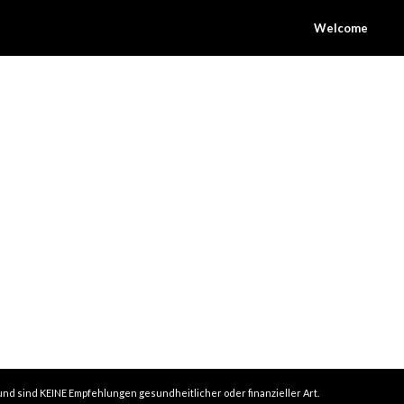
Welcome
 und sind KEINE Empfehlungen gesundheitlicher oder finanzieller Art.