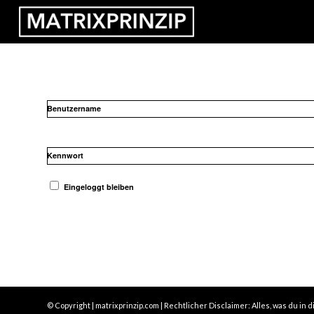
Benutzername
Kennwort
Eingeloggt bleiben
© Copyright | matrixprinzip.com | Rechtlicher Disclaimer: Alles, was du 