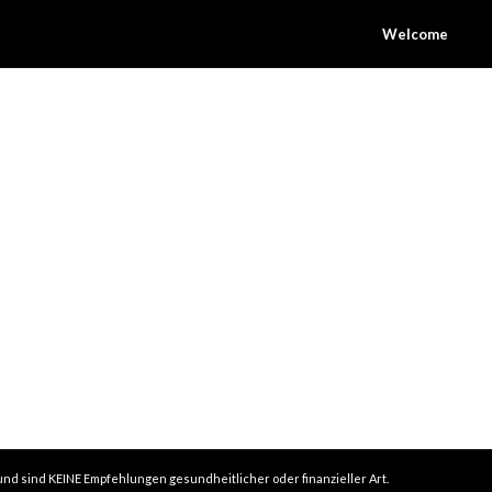
Welcome
 und sind KEINE Empfehlungen gesundheitlicher oder finanzieller Art.