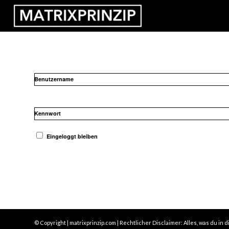
Benutzername
Kennwort
Eingeloggt bleiben
© Copyright | matrixprinzip.com | Rechtlicher Disclaimer: Alles, was du 